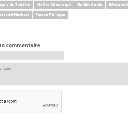
nçais du Théâtre
Maître Chouraqui
Guillet Annie
Bétouret 
arsenti Herbert
Ferran Philippe
un commentaire