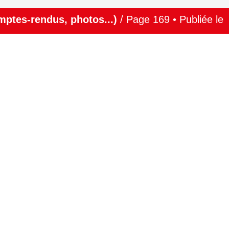
ptes-rendus, photos...)
/ Page 169 • Publiée le