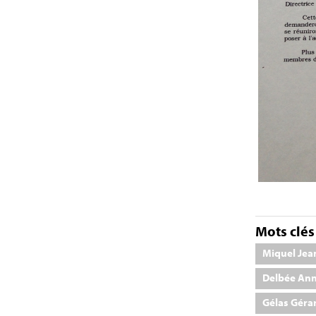
Mots clés 
Miquel Jea
Delbée An
Gélas Géra