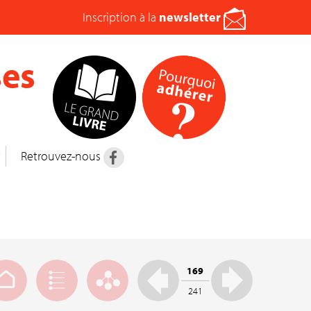
Inscription à la
newsletter
es
t
Retrouvez-nous
169
241