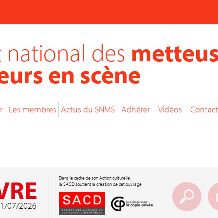
 national des
metteus
eurs en scène
r
Les membres
Actus du SNMS
Adhérer
Vidéos
Contac
VRE
Dans le cadre de son Action culturelle,
la SACD soutient la création de cet ouvrage
 01/07/2026