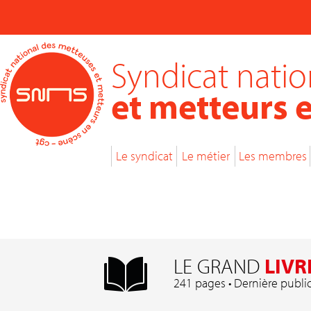
Syndicat nati
et metteurs 
Le syndicat
Le métier
Les membres
LE GRAND
LIVR
241 pages • Dernière publi