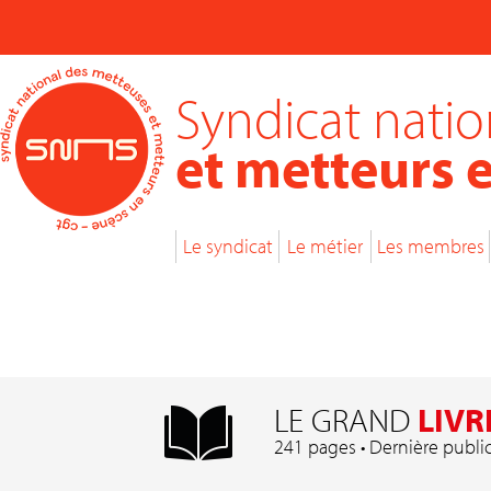
Syndicat nati
et metteurs 
Le syndicat
Le métier
Les membres
LE GRAND
LIVR
241 pages • Dernière publi