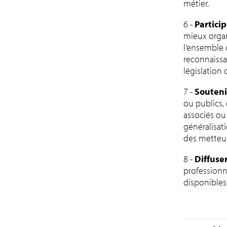
métier.
6 -
Particip
mieux organ
l’ensemble 
reconnaissan
législation 
7 -
Souteni
ou publics,
associés ou 
généralisati
des metteus
8 -
Diffuse
professionn
disponibles