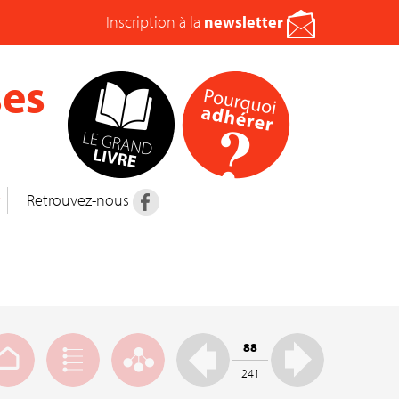
Inscription à la
newsletter
es
t
Retrouvez-nous
88
241