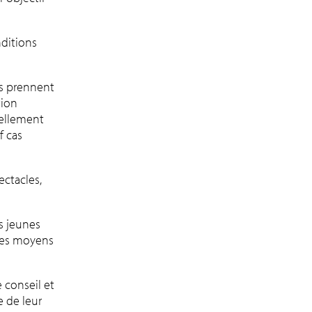
nditions
es prennent
tion
uellement
f cas
ectacles,
s jeunes
 les moyens
 conseil et
e de leur