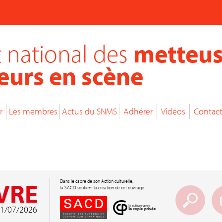
 national des
metteus
eurs en scène
r
Les membres
Actus du SNMS
Adhérer
Vidéos
Contac
VRE
Dans le cadre de son Action culturelle,
la SACD soutient la création de cet ouvrage
 01/07/2026