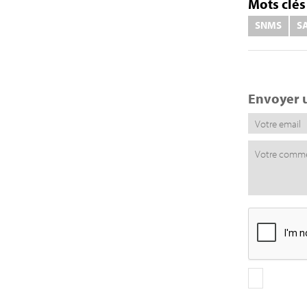
Mots clés 
SNMS
S
Envoyer 