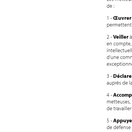
de :
1 -
Œuvrer
permettent 
2 -
Veiller
à
en compte, d
intellectuel
d’une comman
exceptionne
3 -
Déclare
auprès de l
4 -
Accomp
metteuses, 
de travaille
5 -
Appuye
de défense 