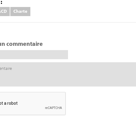
:
ACD
Charte
un commentaire