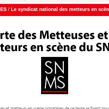
VES
/
Le syndicat national des metteurs en scè
rte des Metteuses et
teurs en scène du 
es et metteurs en scène signataires de ce texte se fixent pour