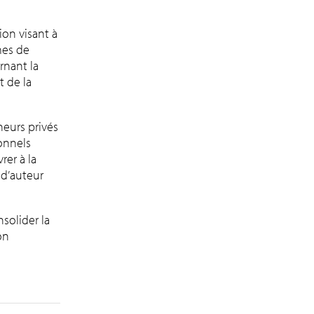
ion visant à
mes de
rnant la
t de la
neurs privés
onnels
rer à la
 d’auteur
solider la
on