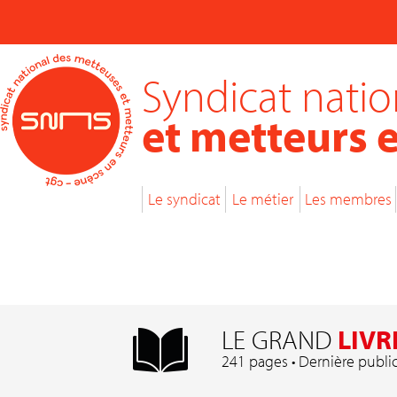
Syndicat nati
et metteurs 
Le syndicat
Le métier
Les membres
LE GRAND
LIVR
241 pages • Dernière publi