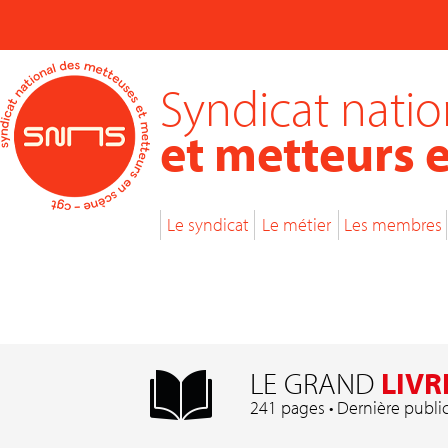
Syndicat nati
et metteurs 
Le syndicat
Le métier
Les membres
LE GRAND
LIVR
241 pages • Dernière publi