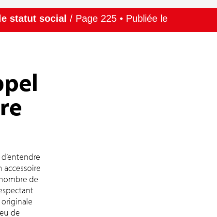
le statut social
/ Page 225 • Publiée le
ppel
re
t d’entendre
n accessoire
u nombre de
respectant
 originale
jeu de