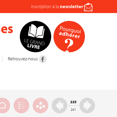
Inscription à la
newsletter
es
t
Retrouvez-nous
225
241