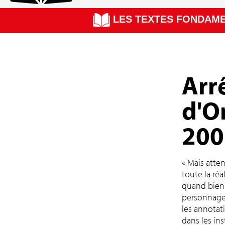
LES TEXTES FONDAM
17/01/2018
Arr
d'O
200
« Mais atte
toute la réa
quand bien 
personnages
les annotat
dans les ins