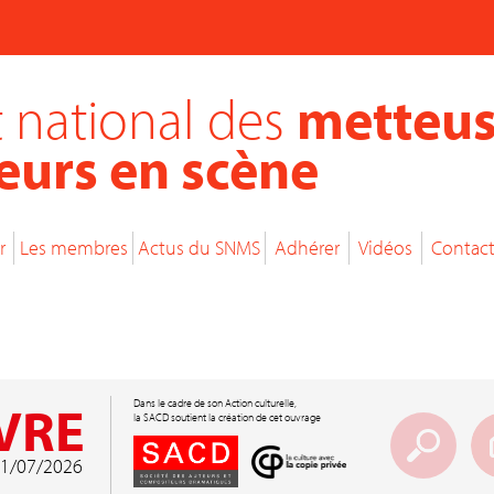
 national des
metteus
eurs en scène
r
Les membres
Actus du SNMS
Adhérer
Vidéos
Contac
VRE
Dans le cadre de son Action culturelle,
la SACD soutient la création de cet ouvrage
 01/07/2026