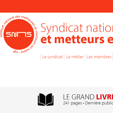
Syndicat nati
et metteurs 
Le syndicat
Le métier
Les membres
LE GRAND
LIVR
241 pages • Dernière publi