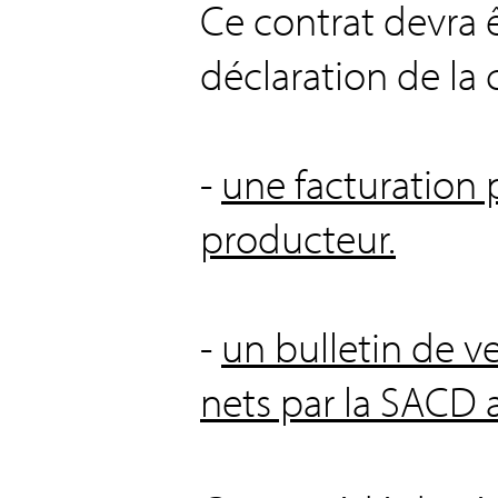
Ce contrat devra ê
déclaration de l
-
une facturation 
producteur.
-
un bulletin de v
nets par la SACD 