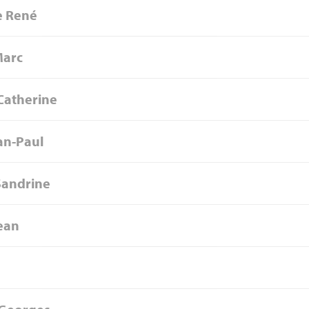
e René
Marc
Catherine
an-Paul
Sandrine
ean