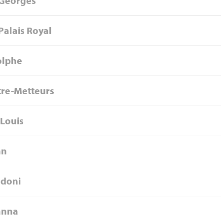
 Georges
Palais Royal
olphe
re-Metteurs
 Louis
hn
ldoni
anna