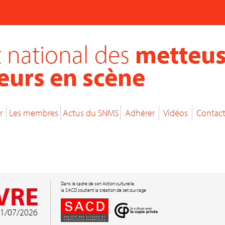
 national des
metteus
eurs en scène
r
Les membres
Actus du SNMS
Adhérer
Vidéos
Contac
VRE
Dans le cadre de son Action culturelle,
la SACD soutient la création de cet ouvrage
 01/07/2026