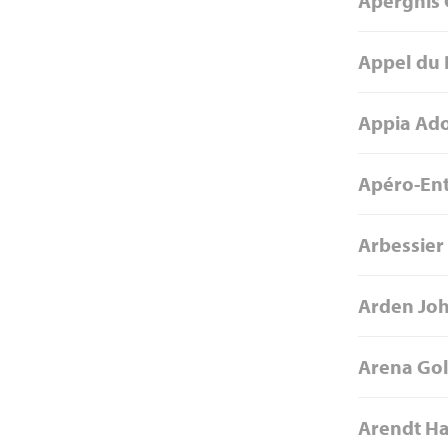
Aperghis
Appel du 
Appia Ad
Apéro-Ent
Arbessier
Arden Jo
Arena Go
Arendt H