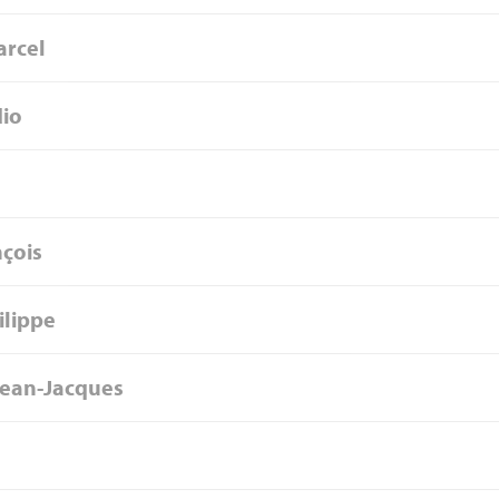
arcel
dio
nçois
ilippe
Jean-Jacques