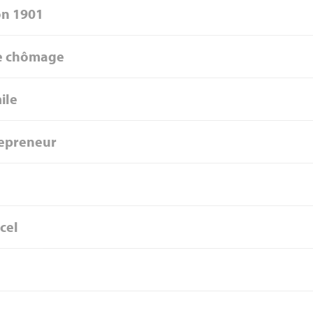
on 1901
e chômage
ile
repreneur
cel