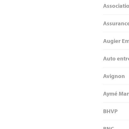
Associati
Assuranc
Augier Em
Auto ent
Avignon
Aymé Mar
BHVP
BNC