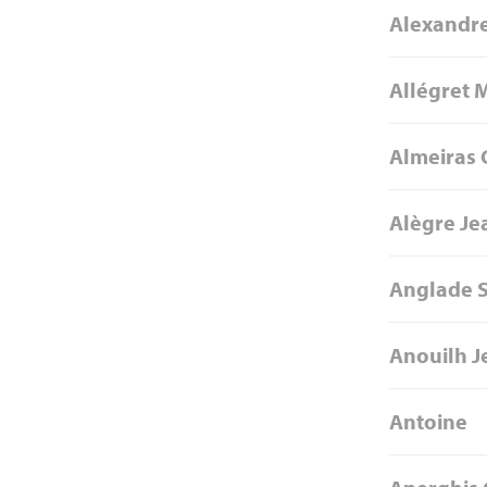
Alexandr
Allégret 
Almeiras 
Alègre Je
Anglade 
Anouilh J
Antoine