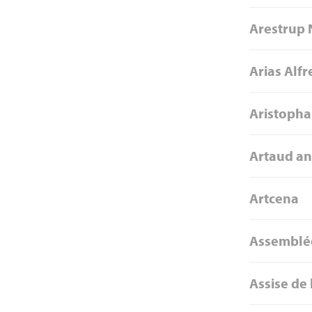
Arestrup 
Arias Alf
Aristoph
Artaud an
Artcena
Assemblé
Assise de 