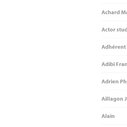
Achard M
Actor stu
Adhérent
Adibi Fra
Adrien Ph
Aillagon 
Alain