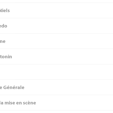
Niels
redo
ane
tonin
e Générale
la mise en scène