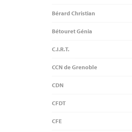
Bérard Christian
Bétouret Génia
C.I.R.T.
CCN de Grenoble
CDN
CFDT
CFE