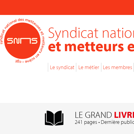
Syndicat nati
et metteurs 
Le syndicat
Le métier
Les membres
LE GRAND
LIVR
241 pages • Dernière publi